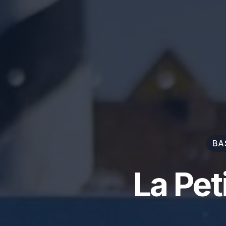
BA
La Pet